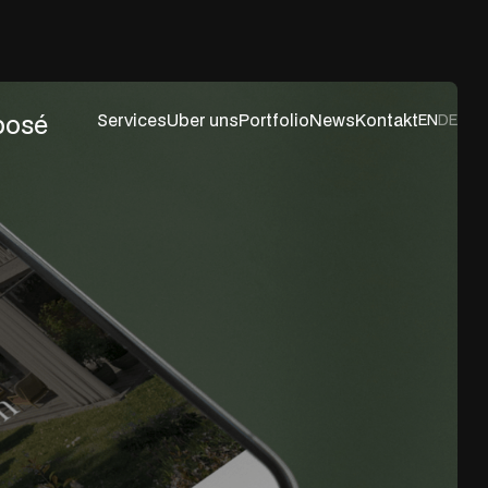
posé
Services
Über uns
Portfolio
News
Kontakt
EN
DE
ervices